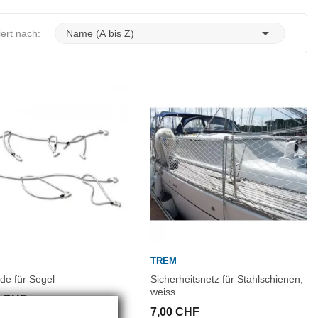

iert nach:
Name (A bis Z)
TREM
ede für Segel
Sicherheitsnetz für Stahlschienen,
weiss
0 CHF
7,00 CHF