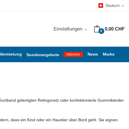
Deutsch
expand_more
Einstellungen
0,00 CHF
expand_more
0
 Vermietung
News
Marke
Sonderangebote
Aktionen
urtband gefertigten Relingsnetz oder konfektionierte Gummibänder
dern, dass ein Kind oder ein Haustier über Bord geht. Sie eignen