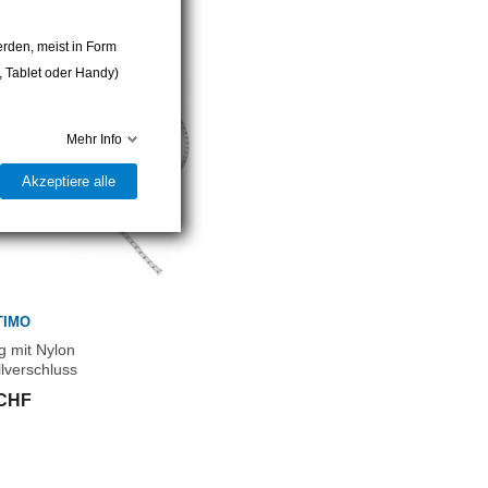
rden, meist in Form
r, Tablet oder Handy)
Mehr Info
Akzeptiere alle
TIMO
g mit Nylon
lverschluss
 CHF