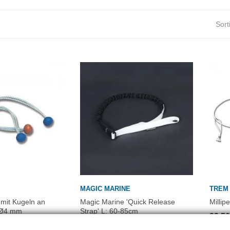
Sort
MAGIC MARINE
TREM
mit Kugeln an
Magic Marine 'Quick Release
Millip
 Ø4 mm
Strap' L: 60-85cm
23,5
19,00 CHF