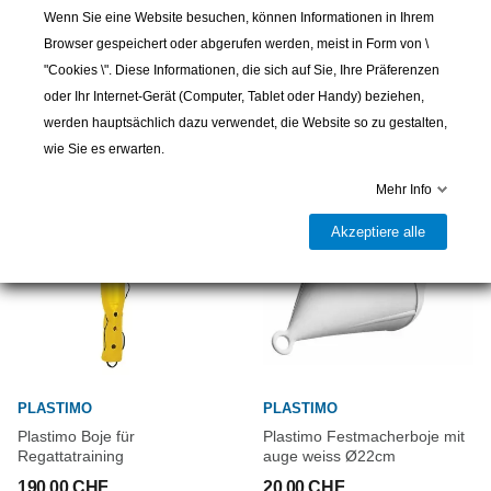
Wenn Sie eine Website besuchen, können Informationen in Ihrem
PLASTIMO
PLASTIMO
Browser gespeichert oder abgerufen werden, meist in Form von \
Kugelförmige Ballonboje gelb
Kugelförmige Schaukelboje
"Cookies \". Diese Informationen, die sich auf Sie, Ihre Präferenzen
gelb
222,00 CHF
oder Ihr Internet-Gerät (Computer, Tablet oder Handy) beziehen,
99,00 CHF
werden hauptsächlich dazu verwendet, die Website so zu gestalten,
wie Sie es erwarten.
Mehr Info
Akzeptiere alle
PLASTIMO
PLASTIMO
Plastimo Boje für
Plastimo Festmacherboje mit
Regattatraining
auge weiss Ø22cm
190,00 CHF
20,00 CHF