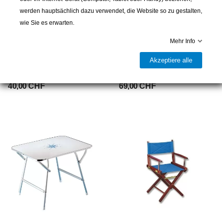
werden hauptsächlich dazu verwendet, die Website so zu gestalten,
wie Sie es erwarten.
Mehr Info
PLASTIMO
TREM
Akzeptiere alle
Halterung für Tisch, Ø 190
Professioneller Maststuhl von
mm
Bansigo - aus Cordura
40,00 CHF
69,00 CHF