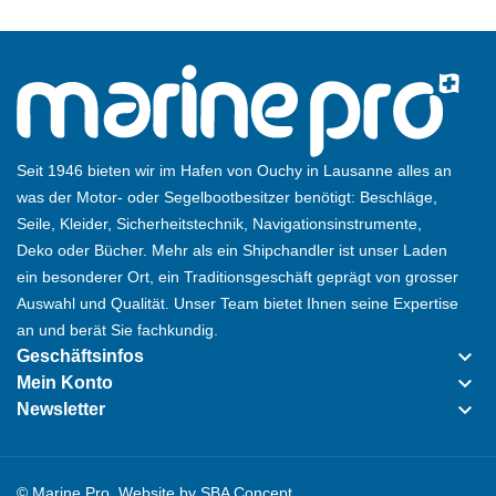
Seit 1946 bieten wir im Hafen von Ouchy in Lausanne alles an
was der Motor- oder Segelbootbesitzer benötigt: Beschläge,
Seile, Kleider, Sicherheitstechnik, Navigationsinstrumente,
Deko oder Bücher. Mehr als ein Shipchandler ist unser Laden
ein besonderer Ort, ein Traditionsgeschäft geprägt von grosser
Auswahl und Qualität. Unser Team bietet Ihnen seine Expertise
an und berät Sie fachkundig.
keyboard_arrow_down
Geschäftsinfos
keyboard_arrow_down
Mein Konto
keyboard_arrow_down
Newsletter
© Marine Pro. Website by
SBA Concept