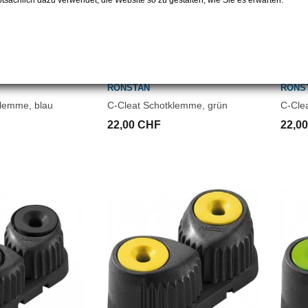
sächlich dazu verwendet, die Website so zu gestalten, wie Sie es erwarten.
RONSTAN
RONS
klemme, blau
C-Cleat Schotklemme, grün
C-Cle
22,00 CHF
22,0