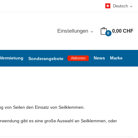
Deutsch
expand_more
Einstellungen
0,00 CHF
expand_more
0
 Vermietung
News
Marke
Sonderangebote
Aktionen
ung von Seilen den Einsatz von Seilklemmen.
erwendung gibt es eine große Auswahl an Seilklemmen, oder