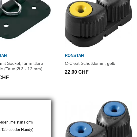
TAN
RONSTAN
mit Sockel, für mittlere
C-Cleat Schotklemm, gelb
le (Taue Ø 3 - 12 mm)
22,00 CHF
 CHF
rden, meist in Form
r, Tablet oder Handy)