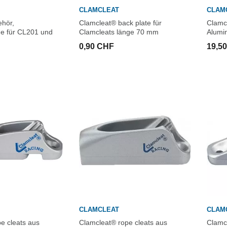
CLAMCLEAT
CLAM
ehör,
Clamcleat® back plate für
Clamcl
ge für CL201 und
Clamcleats länge 70 mm
Alumi
0,90 CHF
19,5
CLAMCLEAT
CLAM
e cleats aus
Clamcleat® rope cleats aus
Clamc