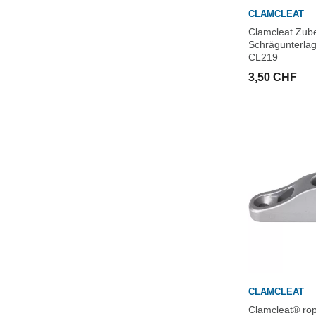
CLAMCLEAT
Clamcleat Zub
Schrägunterla
CL219
3,50 CHF
CLAMCLEAT
Clamcleat® rop