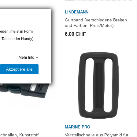
N
LINDEMANN
e für 35 mm Gurtband
Gurtband (verschiedene Breiten
und Farben, Preis/Meter)
 CHF
rden, meist in Form
6,00 CHF
r, Tablet oder Handy)
Mehr Info
Akzeptiere alle
MARINE PRO
chnallen, Kunststoff
Verstellschnalle aus Polyamid für