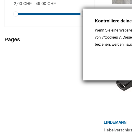
2,00 CHF - 49,00 CHF
MARINE PRO
Ausreitgurt 2.2
Kontrolliere dein
boot
Wenn Sie eine Website
49,00 CHF
von \ "Cookies \". Dies
Pages
beziehen, werden haupt
LINDEMANN
Hebelverschlus