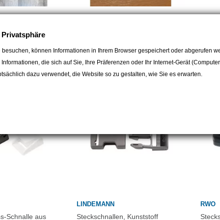
MARINE PRO
ALLE
0mt für Surprise
Befestigungsplatte für 50-mm-
Brück
e Privatsphäre
Gurtband
4,00
 besuchen, können Informationen in Ihrem Browser gespeichert oder abgerufen we
8,50 CHF
e Informationen, die sich auf Sie, Ihre Präferenzen oder Ihr Internet-Gerät (Compute
sächlich dazu verwendet, die Website so zu gestalten, wie Sie es erwarten.
LINDEMANN
RWO
s-Schnalle aus
Steckschnallen, Kunststoff
Stecks