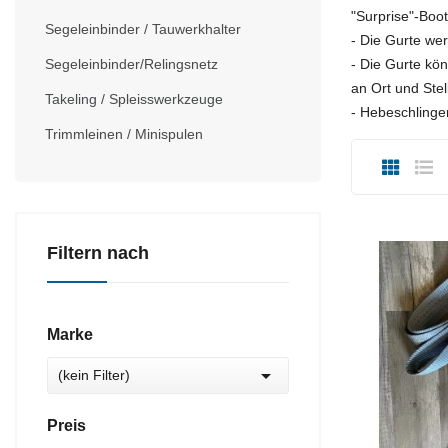
"Surprise"-Boot
Segeleinbinder / Tauwerkhalter
- Die Gurte we
Segeleinbinder/Relingsnetz
- Die Gurte kö
an Ort und Ste
Takeling / Spleisswerkzeuge
- Hebeschlinge
Trimmleinen / Minispulen
Filtern nach
Marke

(kein Filter)
Preis