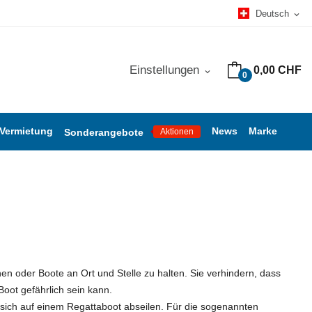
Deutsch
expand_more
Einstellungen
0,00 CHF
expand_more
0
 Vermietung
News
Marke
Sonderangebote
Aktionen
 oder Boote an Ort und Stelle zu halten. Sie verhindern, dass
oot gefährlich sein kann.
sich auf einem Regattaboot abseilen. Für die sogenannten