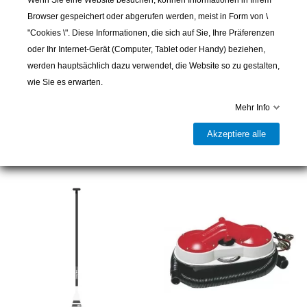
Browser gespeichert oder abgerufen werden, meist in Form von \
"Cookies \". Diese Informationen, die sich auf Sie, Ihre Präferenzen
oder Ihr Internet-Gerät (Computer, Tablet oder Handy) beziehen,
werden hauptsächlich dazu verwendet, die Website so zu gestalten,
wie Sie es erwarten.
JOBE
JOBE
Jobe double action SUP
Jobe SUP Leash 10FT
Mehr Info
Pump 27 PSI
39,00 CHF
Akzeptiere alle
79,00 CHF