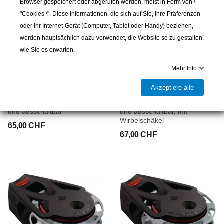
Browser gespeichert oder abgerufen werden, meist in Form von \
"Cookies \". Diese Informationen, die sich auf Sie, Ihre Präferenzen
oder Ihr Internet-Gerät (Computer, Tablet oder Handy) beziehen,
werden hauptsächlich dazu verwendet, die Website so zu gestalten,
wie Sie es erwarten.
Mehr Info
RONSTAN
RONSTAN
Akzeptiere alle
Orbit Rätschblock Serie 40,
Orbit Rätschblock Serie 40,
einfach, Rätsche manuell ein
einfach, Rätsche, manuell ein-
und ausschaltbar
und ausschaltbar, mit
Wirbelschäkel
65,00 CHF
67,00 CHF