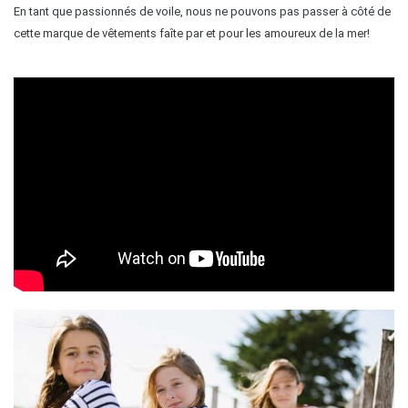
En tant que passionnés de voile, nous ne pouvons pas passer à côté de 
cette marque de vêtements faîte par et pour les amoureux de la mer!