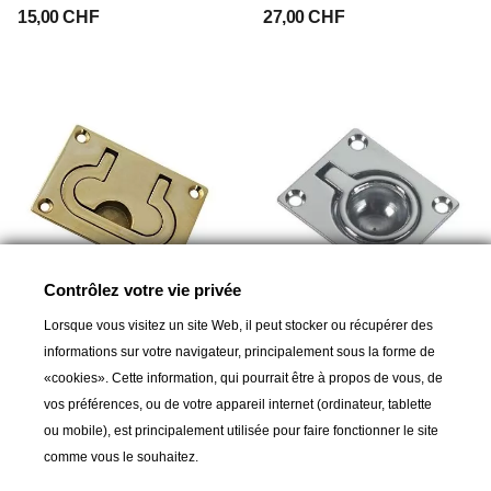
15,00 CHF
27,00 CHF
Contrôlez votre vie privée
Lorsque vous visitez un site Web, il peut stocker ou récupérer des
FORESTI & SUARDI
FORESTI & SUARDI
informations sur votre navigateur, principalement sous la forme de
Lève-couvercle 75x54mm
Lève-plancher 45x39mm
«cookies». Cette information, qui pourrait être à propos de vous, de
26,00 CHF
20,00 CHF
vos préférences, ou de votre appareil internet (ordinateur, tablette
ou mobile), est principalement utilisée pour faire fonctionner le site
comme vous le souhaitez.