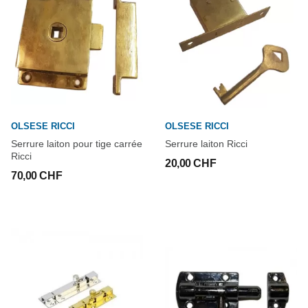
OLSESE RICCI
OLSESE RICCI
Serrure laiton pour tige carrée
Serrure laiton Ricci
Ricci
20,00 CHF
70,00 CHF