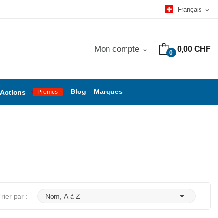
Français
expand_more
Mon compte
0,00 CHF
expand_more
0
Blog
Marques
Actions
Promos

Trier par :
Nom, A à Z