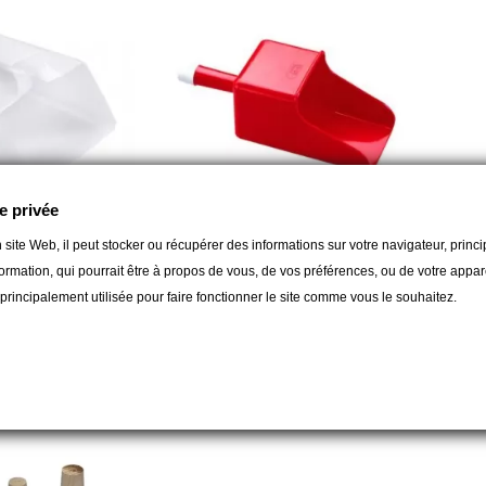
e privée
 site Web, il peut stocker ou récupérer des informations sur votre navigateur, prin
PLASTIMO
LALIZ
ormation, qui pourrait être à propos de vous, de vos préférences, ou de votre apparei
ttante - 1 litre
Ecope-entonnoir avec filtre
Extinc
t principalement utilisée pour faire fonctionner le site comme vous le souhaitez.
manom
18,60 CHF
69,0