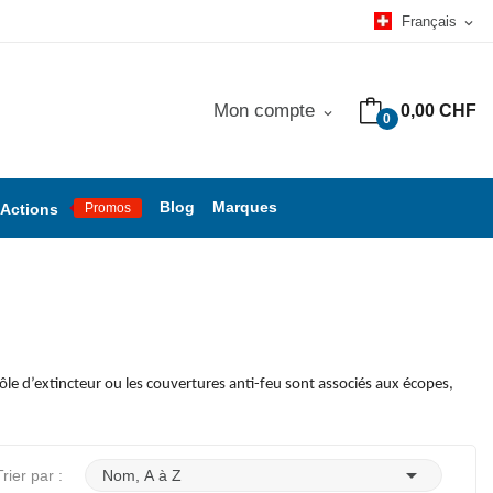
Français
expand_more
Mon compte
0,00 CHF
expand_more
0
Blog
Marques
Actions
Promos
rôle d’extincteur ou les couvertures anti-feu sont associés aux écopes,

Trier par :
Nom, A à Z