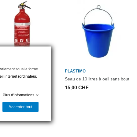
cipalement sous la forme
AS
PLASTIMO
l internet (ordinateur,
teur à poudre 2 kg avec
Seau de 10 litres à oeil sans bout
ètre et support.
15,00 CHF
0 CHF
Plus d'informations
Accepter tout