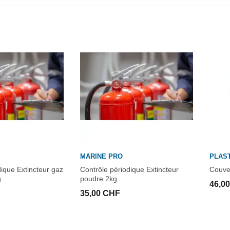
MARINE PRO
PLAS
dique Extincteur gaz
Contrôle périodique Extincteur
Couver
g
poudre 2kg
46,0
35,00 CHF