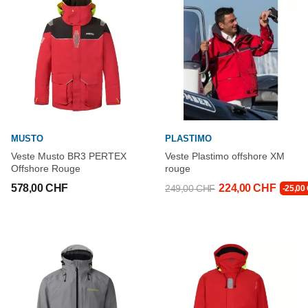
MUSTO
PLASTIMO
Veste Musto BR3 PERTEX
Veste Plastimo offshore XM
Offshore Rouge
rouge
578,00 CHF
224,00 CHF
249,00 CHF
-25,00