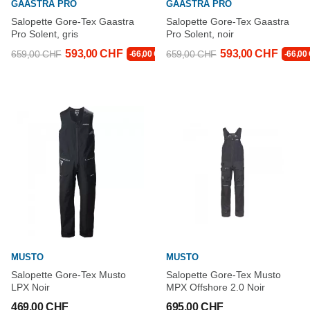
GAASTRA PRO
GAASTRA PRO
Salopette Gore-Tex Gaastra
Salopette Gore-Tex Gaastra
Pro Solent, gris
Pro Solent, noir
593,00 CHF
593,00 CHF
659,00 CHF
659,00 CHF
-66,00 CHF
-66,00
MUSTO
MUSTO
Salopette Gore-Tex Musto
Salopette Gore-Tex Musto
LPX Noir
MPX Offshore 2.0 Noir
469,00 CHF
695,00 CHF