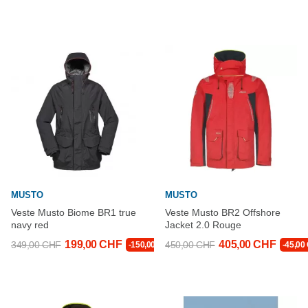
MUSTO
MUSTO
Veste Musto Biome BR1 true
Veste Musto BR2 Offshore
navy red
Jacket 2.0 Rouge
199,00 CHF
405,00 CHF
349,00 CHF
450,00 CHF
-150,00 CHF
-45,00