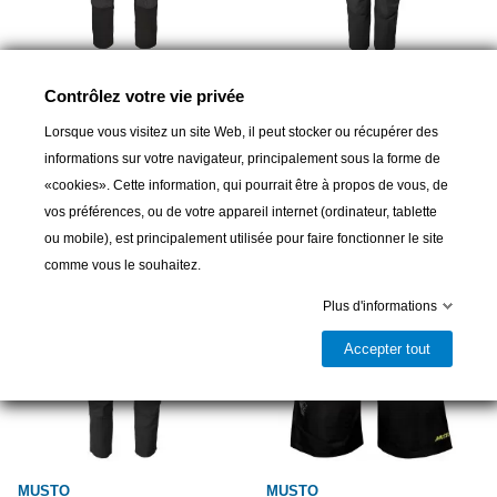
MUSTO
MUSTO
Contrôlez votre vie privée
Pantalon Musto Evo
Pantalon Musto Evolution
Lorsque vous visitez un site Web, il peut stocker ou récupérer des
Performance strecht noir
Performance 2.0 femme noir
informations sur votre navigateur, principalement sous la forme de
169,00 CHF
165,00 CHF
220,00 CHF
-55,00
«cookies». Cette information, qui pourrait être à propos de vous, de
vos préférences, ou de votre appareil internet (ordinateur, tablette
ou mobile), est principalement utilisée pour faire fonctionner le site
comme vous le souhaitez.
Plus d'informations
Accepter tout
MUSTO
MUSTO