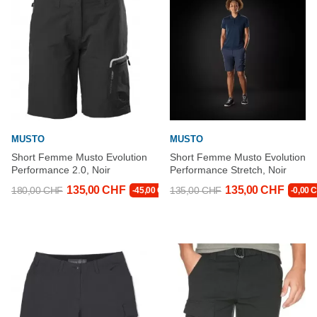
MUSTO
MUSTO
Short Femme Musto Evolution
Short Femme Musto Evolution
Performance 2.0, Noir
Performance Stretch, Noir
135,00 CHF
135,00 CHF
180,00 CHF
135,00 CHF
-45,00 CHF
-0,00 