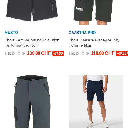
MUSTO
GAASTRA PRO
Short Femme Musto Evolution
Short Gaastra Biscayne Bay
Performance, Noir
Homme Noir
130,00 CHF
119,00 CHF
149,00 CHF
159,00 CHF
-19,00 CHF
-40,00