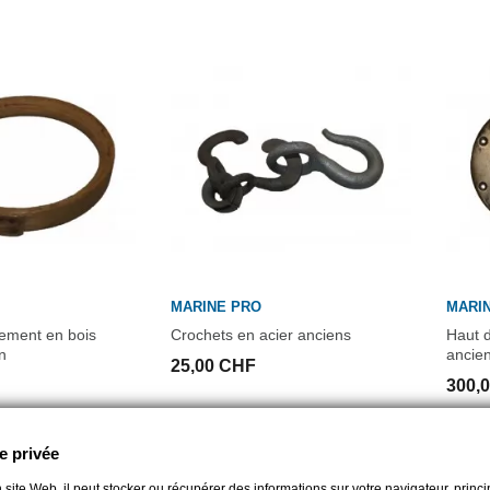
MARINE PRO
MARI
ement en bois
Crochets en acier anciens
Haut d
n
ancie
25,00 CHF
300,
e privée
 site Web, il peut stocker ou récupérer des informations sur votre navigateur, prin