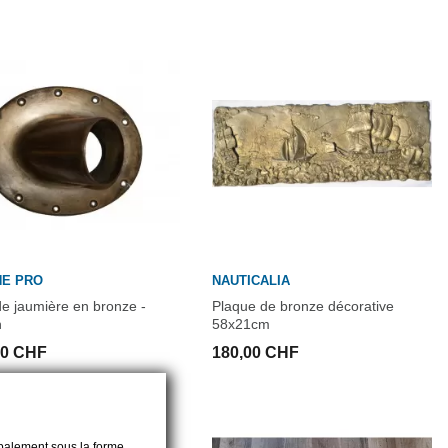
NE PRO
NAUTICALIA
e jaumière en bronze -
Plaque de bronze décorative
n
58x21cm
00 CHF
180,00 CHF
cipalement sous la forme