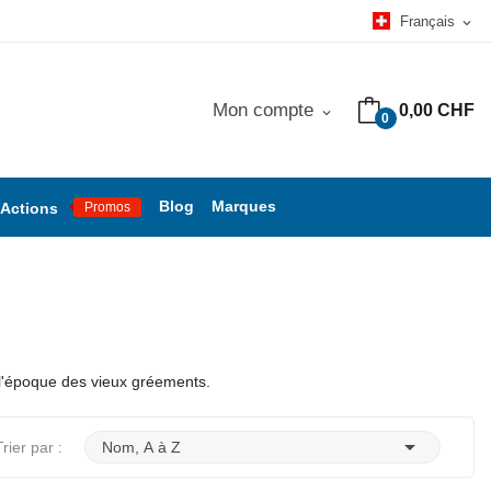
Français
expand_more
Mon compte
0,00 CHF
expand_more
0
Blog
Marques
Actions
Promos
 l'époque des vieux gréements.

Trier par :
Nom, A à Z