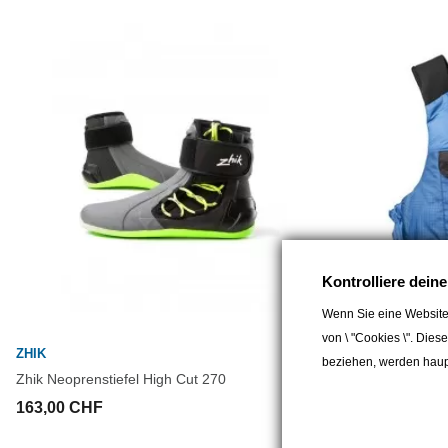
Kontrolliere dein
Wenn Sie eine Website
von \ "Cookies \". Dies
ZHIK
ZHIK
beziehen, werden haupt
Zhik Neoprenstiefel High Cut 270
Zhik PFD Sch
163,00 CHF
134,00 CHF