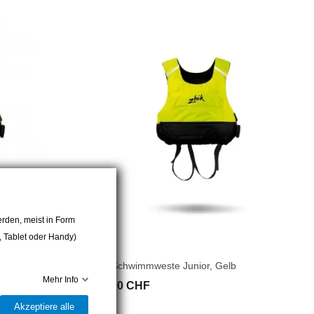
rden, meist in Form
r, Tablet oder Handy)
ZHIK
Zhik Schwimmweste Junior, Gelb
Mehr Info
119,00 CHF
Akzeptiere alle