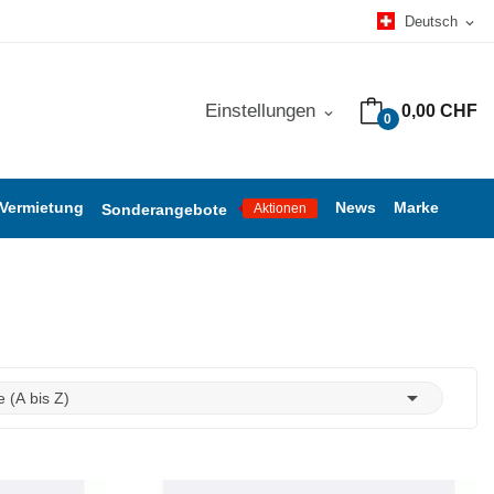
Deutsch
expand_more
Einstellungen
0,00 CHF
expand_more
0
 Vermietung
News
Marke
Sonderangebote
Aktionen

 (A bis Z)