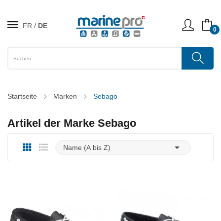
FR
DE
0
Startseite
Marken
Sebago
Artikel der Marke Sebago

Name (A bis Z)