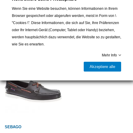
Wenn Sie eine Website besuchen, können Informationen in Ihrem
Browser gespeichert oder abgerufen werden, meist in Form von \
SEBAGO
SEBAGO
"Cookies \". Diese Informationen, die sich auf Sie, Ihre Präferenzen
Sebago Docksides
Sebago Docksides
oder Ihr Internet-Gerät (Computer, Tablet oder Handy) beziehen,
Bootsschuhe Schwarz
Bootsschuhe Wine
werden hauptsächlich dazu verwendet, die Website so zu gestalten,
129,00 CHF
129,00 CHF
159,00 CHF
159,00 CHF
-30,00 CHF
-30,00
wie Sie es erwarten.
Mehr Info
Akzeptiere alle
SEBAGO