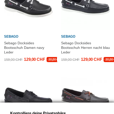
SEBAGO
SEBAGO
Sebago Docksides
Sebago Docksides
Bootsschuh Damen navy
Bootsschuh Herren nacht blau
Leder
Leder
129,00 CHF
129,00 CHF
159,00 CHF
159,00 CHF
-30,00 CHF
-30,00
Kontrolliere deine Privatsphäre