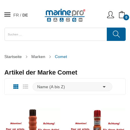
FR
DE
0
Startseite
Marken
Comet
Artikel der Marke Comet

Name (A bis Z)