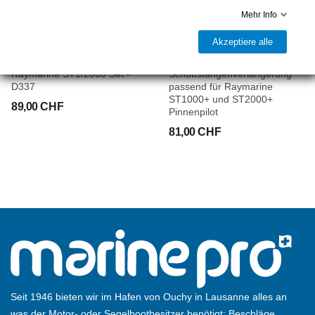
Mehr Info
Akzeptiere alle
RAYMARINE
RAYMARINE
Raymarine ST1/2000 Set -
Schubstangenverlängerung
D337
passend für Raymarine
ST1000+ und ST2000+
89,00 CHF
Pinnenpilot
81,00 CHF
Seit 1946 bieten wir im Hafen von Ouchy in Lausanne alles an
was der Motor- oder Segelbootbesitzer benötigt: Beschläge,