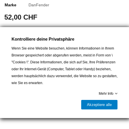
Marke
DanFender
52,00 CHF
Mit Griff und Metallventil.
Kontrolliere deine Privatsphäre
Masse: ø 240 mm
Wenn Sie eine Website besuchen, können Informationen in Ihrem
Gesamthöhe: 400 mm
Browser gespeichert oder abgerufen werden, meist in Form von \
Auftrieb: 8 kg
"Cookies \". Diese Informationen, die sich auf Sie, Ihre Präferenzen
oder Ihr Internet-Gerät (Computer, Tablet oder Handy) beziehen,
werden hauptsächlich dazu verwendet, die Website so zu gestalten,
In den Warenkorb
wie Sie es erwarten.
Mehr Info

Lieferbar und im Laden erhältlich
Akzeptiere alle
Teilen