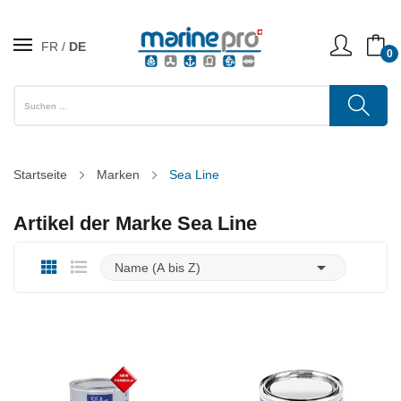
FR
DE
0
Startseite
Marken
Sea Line
Artikel der Marke Sea Line

Name (A bis Z)