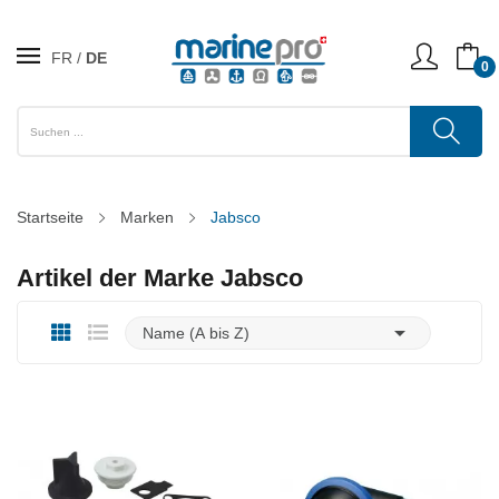
FR
DE
0
Startseite
Marken
Jabsco
Artikel der Marke Jabsco

Name (A bis Z)