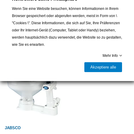
Wenn Sie eine Website besuchen, können Informationen in Ihrem
Browser gespeichert oder abgerufen werden, meist in Form von \
JABSCO
JABSCO
"Cookies \". Diese Informationen, die sich auf Sie, Ihre Präferenzen
Lüftungsschlauch, ø innen
Twist'n'Lock Marine-Toiletten
oder Ihr Internet-Gerät (Computer, Tablet oder Handy) beziehen,
100 mm (verkauft als Meter)
Compakt Jabsco
werden hauptsächlich dazu verwendet, die Website so zu gestalten,
8,00 CHF
134,00 CHF
wie Sie es erwarten.
Mehr Info
Akzeptiere alle
JABSCO