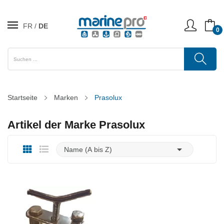
FR
DE
0
Startseite
Marken
Prasolux
Artikel der Marke Prasolux

Name (A bis Z)