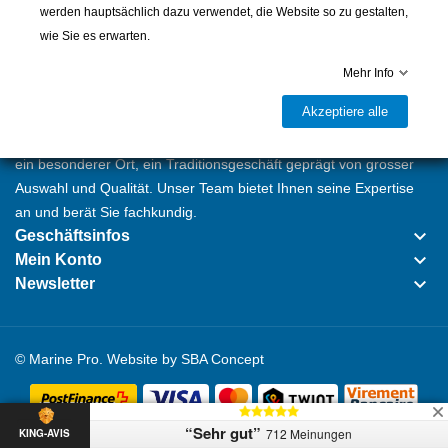
werden hauptsächlich dazu verwendet, die Website so zu gestalten,
wie Sie es erwarten.
Seit 1946 bieten wir im Hafen von Ouchy in Lausanne alles an
Mehr Info
was der Motor- oder Segelbootbesitzer benötigt: Beschläge,
Akzeptiere alle
Seile, Kleider, Sicherheitstechnik, Navigationsinstrumente,
Deko oder Bücher. Mehr als ein Shipchandler ist unser Laden
ein besonderer Ort, ein Traditionsgeschäft geprägt von grosser
Auswahl und Qualität. Unser Team bietet Ihnen seine Expertise
an und berät Sie fachkundig.
keyboard_arrow_down
Geschäftsinfos
keyboard_arrow_down
Mein Konto
keyboard_arrow_down
Newsletter
© Marine Pro. Website by
SBA Concept
“Sehr gut”
712 Meinungen
KING-AVIS