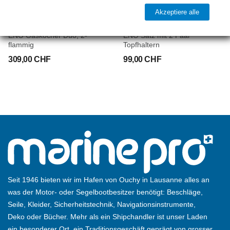
Akzeptiere alle
ENO
ENO
ENO Gaskocher Duo, 2-
ENO Satz mit 2 Paar
flammig
Topfhaltern
309,00 CHF
99,00 CHF
Seit 1946 bieten wir im Hafen von Ouchy in Lausanne alles an
was der Motor- oder Segelbootbesitzer benötigt: Beschläge,
Seile, Kleider, Sicherheitstechnik, Navigationsinstrumente,
Deko oder Bücher. Mehr als ein Shipchandler ist unser Laden
ein besonderer Ort, ein Traditionsgeschäft geprägt von grosser