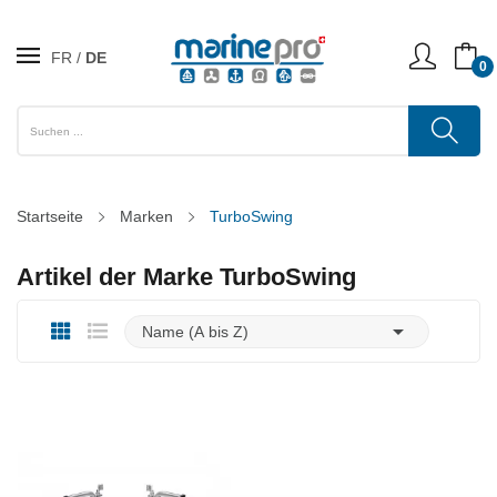
FR
DE
0
Startseite
Marken
TurboSwing
Artikel der Marke TurboSwing

Name (A bis Z)