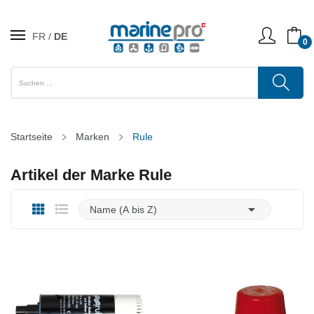
FR
DE
0
Startseite
Marken
Rule
Artikel der Marke Rule

Name (A bis Z)