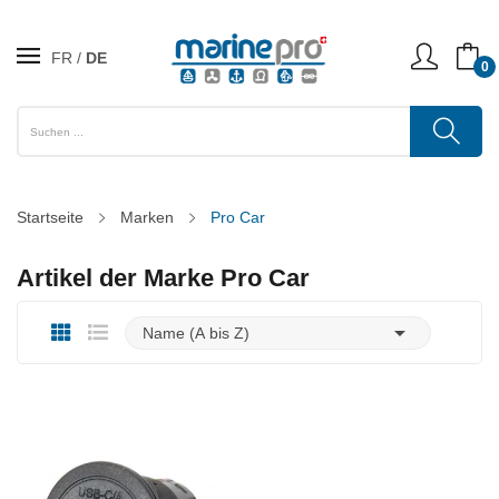
FR
DE
0
Startseite
Marken
Pro Car
Artikel der Marke Pro Car

Name (A bis Z)