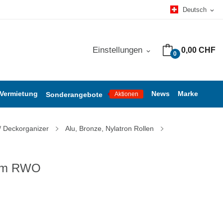
Deutsch
expand_more
Einstellungen
0,00 CHF
expand_more
0
 Vermietung
News
Marke
Sonderangebote
Aktionen
/ Deckorganizer
Alu, Bronze, Nylatron Rollen
ium RWO