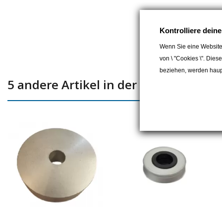
Kontrolliere dein
Wenn Sie eine Website
von \ "Cookies \". Dies
beziehen, werden haupt
5 andere Artikel in der gleichen Kate