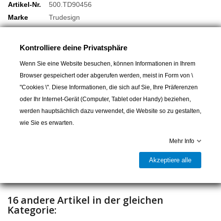
Artikel-Nr.
500.TD90456
Marke
Trudesign
19,90 CHF
Kontrolliere deine Privatsphäre
Schlauch-Ø 25 - 25 - 25 mm
Wenn Sie eine Website besuchen, können Informationen in Ihrem
Browser gespeichert oder abgerufen werden, meist in Form von \
"Cookies \". Diese Informationen, die sich auf Sie, Ihre Präferenzen
oder Ihr Internet-Gerät (Computer, Tablet oder Handy) beziehen,
In den Warenkorb
werden hauptsächlich dazu verwendet, die Website so zu gestalten,
wie Sie es erwarten.

Lieferbar und im Laden erhältlich
Mehr Info
Teilen
Akzeptiere alle
16 andere Artikel in der gleichen
Kategorie: