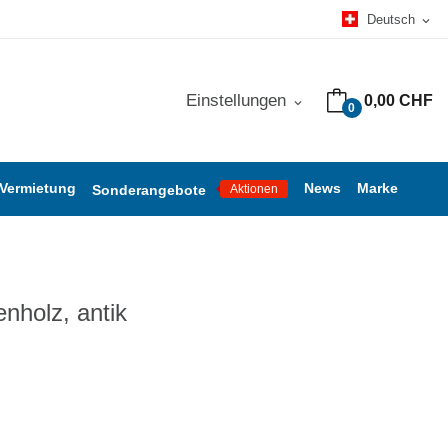
Deutsch
expand_more
Einstellungen
0,00 CHF
expand_more
0
 Vermietung
News
Marke
Sonderangebote
Aktionen
enholz, antik