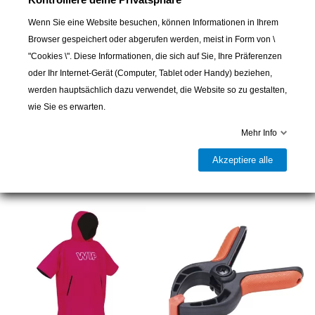
Wenn Sie eine Website besuchen, können Informationen in Ihrem
In den Warenkorb
Browser gespeichert oder abgerufen werden, meist in Form von \
"Cookies \". Diese Informationen, die sich auf Sie, Ihre Präferenzen

Lieferbar und im Laden erhältlich
oder Ihr Internet-Gerät (Computer, Tablet oder Handy) beziehen,
Teilen
werden hauptsächlich dazu verwendet, die Website so zu gestalten,
wie Sie es erwarten.
Mehr Info
9 andere Artikel in der gleichen Kategorie:
Akzeptiere alle