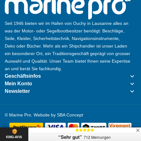
Seit 1946 bieten wir im Hafen von Ouchy in Lausanne alles an
was der Motor- oder Segelbootbesitzer benötigt: Beschläge,
Seile, Kleider, Sicherheitstechnik, Navigationsinstrumente,
Deko oder Bücher. Mehr als ein Shipchandler ist unser Laden
ein besonderer Ort, ein Traditionsgeschäft geprägt von grosser
Auswahl und Qualität. Unser Team bietet Ihnen seine Expertise
an und berät Sie fachkundig.
keyboard_arrow_down
Geschäftsinfos
keyboard_arrow_down
Mein Konto
keyboard_arrow_down
Newsletter
© Marine Pro. Website by
SBA Concept
“Sehr gut”
712 Meinungen
KING-AVIS