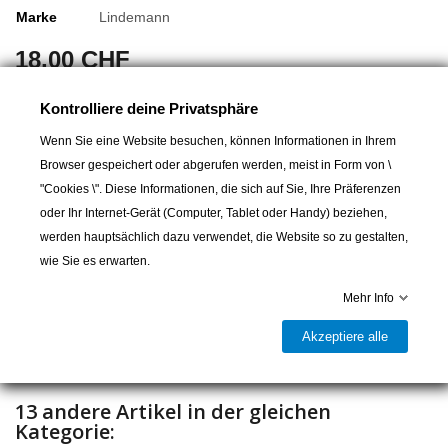
Marke
Lindemann
18,00 CHF
Standard Batteriekupplungen aus Messing verzinkt.
Kontrolliere deine Privatsphäre
Set à 2 Klemmen (Positiv / Negativ)
Wenn Sie eine Website besuchen, können Informationen in Ihrem
Browser gespeichert oder abgerufen werden, meist in Form von \
"Cookies \". Diese Informationen, die sich auf Sie, Ihre Präferenzen
oder Ihr Internet-Gerät (Computer, Tablet oder Handy) beziehen,
In den Warenkorb
werden hauptsächlich dazu verwendet, die Website so zu gestalten,
wie Sie es erwarten.

Lieferbar und im Laden erhältlich
Mehr Info
Teilen
Akzeptiere alle
13 andere Artikel in der gleichen
Kategorie: