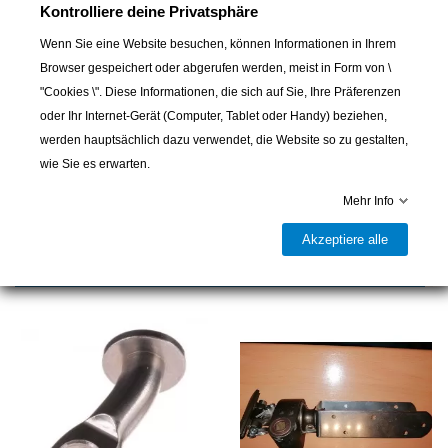
Kontrolliere deine Privatsphäre
Wenn Sie eine Website besuchen, können Informationen in Ihrem
In den Warenkorb
Browser gespeichert oder abgerufen werden, meist in Form von \
"Cookies \". Diese Informationen, die sich auf Sie, Ihre Präferenzen

Letzter Artikel auf Lager
oder Ihr Internet-Gerät (Computer, Tablet oder Handy) beziehen,
werden hauptsächlich dazu verwendet, die Website so zu gestalten,
Teilen
wie Sie es erwarten.
Mehr Info
Akzeptiere alle
5 andere Artikel in der gleichen Kategorie: