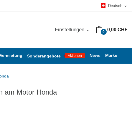
Deutsch
expand_more
Einstellungen
0,00 CHF
expand_more
0
 Vermietung
News
Marke
Sonderangebote
Aktionen
Honda
ch am Motor Honda