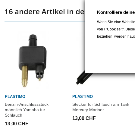
16 andere Artikel in der gleichen Kat
Kontrolliere dein
Wenn Sie eine Website
von \ "Cookies \". Dies
beziehen, werden haupt
PLASTIMO
PLASTIMO
Benzin-Anschlussstück
Stecker für Schlauch am Tank
männlich Yamaha fur
Mercury Mariner
Schlauch
13,00 CHF
13,00 CHF