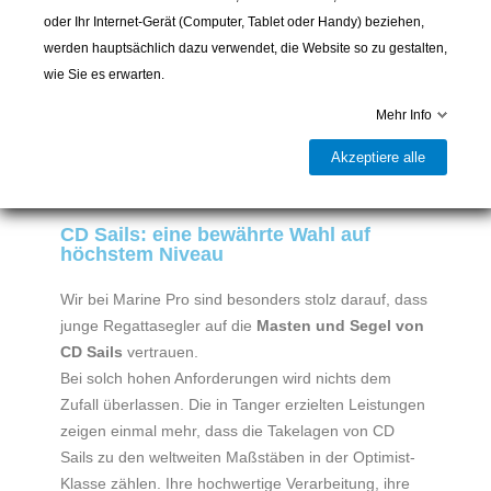
Generation von Seglern.
oder Ihr Internet-Gerät (Computer, Tablet oder Handy) beziehen,
Unsere herzlichen Glückwünsche gehen auch an Tim
werden hauptsächlich dazu verwendet, die Website so zu gestalten,
Baile vom
Club Nautique de Pully
, der ebenfalls mit
wie Sie es erwarten.
Stolz die Farben der Schweiz an dieser besonders
hochkarätigen Weltmeisterschaft vertreten hat. Die
Mehr Info
Teilnahme an einem solchen Wettbewerb ist bereits
Akzeptiere alle
ein grossartiger Erfolg und eine Erfahrung, die
zukünftige Champions prägt.
CD Sails: eine bewährte Wahl auf
höchstem Niveau
Wir bei Marine Pro sind besonders stolz darauf, dass
junge Regattasegler auf die
Masten und Segel von
CD Sails
vertrauen.
Bei solch hohen Anforderungen wird nichts dem
Zufall überlassen. Die in Tanger erzielten Leistungen
zeigen einmal mehr, dass die Takelagen von CD
Sails zu den weltweiten Maßstäben in der Optimist-
Klasse zählen. Ihre hochwertige Verarbeitung, ihre