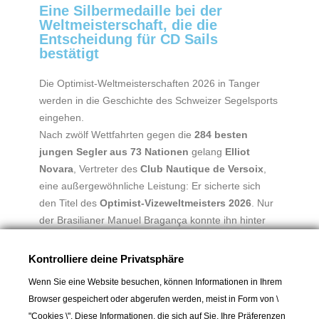
Eine Silbermedaille bei der
Weltmeisterschaft, die die
Entscheidung für CD Sails
bestätigt
Die Optimist-Weltmeisterschaften 2026 in Tanger
werden in die Geschichte des Schweizer Segelsports
eingehen.
Nach zwölf Wettfahrten gegen die
284 besten
jungen Segler aus 73 Nationen
gelang
Elliot
Novara
, Vertreter des
Club Nautique de Versoix
,
eine außergewöhnliche Leistung: Er sicherte sich
den Titel des
Optimist-Vizeweltmeisters 2026
. Nur
der Brasilianer Manuel Bragança konnte ihn hinter
sich lassen, während der Malteser Andrei Zhakhov
das Weltpodium vervollständigt.
Kontrolliere deine Privatsphäre
Diese Silbermedaille ist eines der besten Ergebnisse
Wenn Sie eine Website besuchen, können Informationen in Ihrem
des Schweizer Jugendsegelsports der letzten Jahre
Browser gespeichert oder abgerufen werden, meist in Form von \
und bestätigt das grosse Potenzial dieser neuen
"Cookies \". Diese Informationen, die sich auf Sie, Ihre Präferenzen