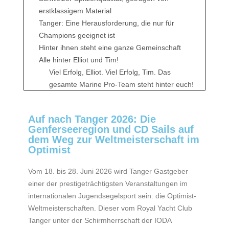
erstklassigem Material
Tanger: Eine Herausforderung, die nur für
Champions geeignet ist
Hinter ihnen steht eine ganze Gemeinschaft
Alle hinter Elliot und Tim!
Viel Erfolg, Elliot. Viel Erfolg, Tim. Das
gesamte Marine Pro-Team steht hinter euch!
⛵🇨🇭🏆
Eine Silbermedaille bei der Weltmeisterschaft, die die
Auf nach Tanger 2026: Die
Entscheidung für CD Sails bestätigt
Genferseeregion und CD Sails auf
CD Sails: eine bewährte Wahl auf höchstem
dem Weg zur Weltmeisterschaft im
Niveau
Optimist
Bravo, Elliot, bravo, Tim!
Weltweite Marktführerschaft bei Segeln und
Vom 18. bis 28. Juni 2026 wird Tanger Gastgeber
Masten von CD Sails
einer der prestigeträchtigsten Veranstaltungen im
Sechs Jahre Forschung und stetiger Fortschritt
internationalen Jugendsegelsport sein: die Optimist-
Weltmeisterschaften. Dieser vom Royal Yacht Club
Tanger unter der Schirmherrschaft der IODA