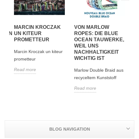
MARCIN KROCZAK
VON MARLOW
M
HEIN
UN KITEUR
ROPES: DIE BLUE
Ma
PROMETTEUR
OCEAN TAUWERKE,
WEIL UNS
ei
ür
Marcin Kroczak un kiteur
NACHHALTIGKEIT
R
WICHTIG IST
prometteur
Read more
Marlow Double Braid aus
recyceltem Kunststoff
Read more
BLOG NAVIGATION