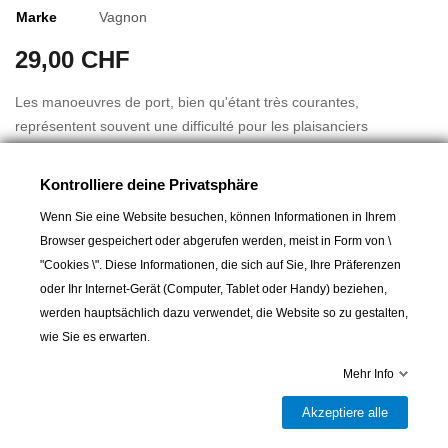
Marke
Vagnon
29,00 CHF
Les manoeuvres de port, bien qu'étant très courantes,
représentent souvent une difficulté pour les plaisanciers
débutants. Il faut un peu de temps, de pratique et d'expérience
pour les maîtriser. Ce mémo très pratique est l'outil idéal pour
Kontrolliere deine Privatsphäre
accompagner cet apprentissage. Il aborde : les amarrages, le
Wenn Sie eine Website besuchen, können Informationen in Ihrem
matelotage, les accostages, les départs. Un indispensable !
Browser gespeichert oder abgerufen werden, meist in Form von \
Mehr lesen
"Cookies \". Diese Informationen, die sich auf Sie, Ihre Präferenzen
Auteur: Olivier Marcel
oder Ihr Internet-Gerät (Computer, Tablet oder Handy) beziehen,
Poids : 336 g
werden hauptsächlich dazu verwendet, die Website so zu gestalten,
Dimension : 160 mm * 220 mm
wie Sie es erwarten.
Date de parution : 21/01/2022
In den Warenkorb
Mehr Info
Akzeptiere alle

Letzter Artikel auf Lager