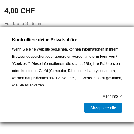
4,00 CHF
Für Tau: ø 3 - 6 mm
Länge: 52 mm
Breite: 17 mm
Kontrolliere deine Privatsphäre
Lochabstand: 36 mm
Wenn Sie eine Website besuchen, können Informationen in Ihrem
Befestigung Schrauben: ø 4 mm
Browser gespeichert oder abgerufen werden, meist in Form von \
"Cookies \". Diese Informationen, die sich auf Sie, Ihre Präferenzen
oder Ihr Internet-Gerät (Computer, Tablet oder Handy) beziehen,
werden hauptsächlich dazu verwendet, die Website so zu gestalten,
In den Warenkorb
wie Sie es erwarten.

Lieferbar und im Laden erhältlich
Mehr Info
Teilen
Akzeptiere alle