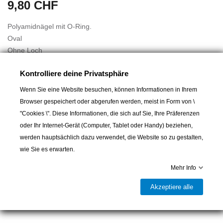
9,80 CHF
Polyamidnägel mit O-Ring.
Oval
Ohne Loch
Größe des Kragens: 48 x 36 mm
Kontrolliere deine Privatsphäre
Höhe Nable allein: 19,5 mm.
Einbauhöhe: 15 mm
Wenn Sie eine Website besuchen, können Informationen in Ihrem
Min. Innen-Ø: 19 mm
Browser gespeichert oder abgerufen werden, meist in Form von \
Ersatzstopfen: 16713
"Cookies \". Diese Informationen, die sich auf Sie, Ihre Präferenzen
oder Ihr Internet-Gerät (Computer, Tablet oder Handy) beziehen,
werden hauptsächlich dazu verwendet, die Website so zu gestalten,
wie Sie es erwarten.
In den Warenkorb
Mehr Info

Lieferbar und im Laden erhältlich
Akzeptiere alle
Teilen