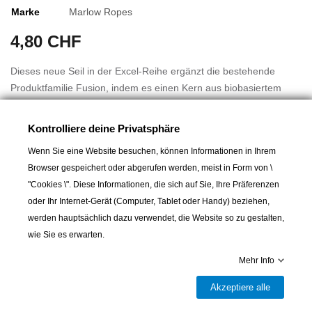
Marke
Marlow Ropes
4,80 CHF
Dieses neue Seil in der Excel-Reihe ergänzt die bestehende
Produktfamilie Fusion, indem es einen Kern aus biobasiertem
Dyneema® SK78 verwendet, aber mit einer 8-Plait-Decke, die mit
Technora® und Polyester gemischt ist. Erhältlich in den
Kontrolliere deine Privatsphäre
Durchmessern 4 mm und 5 mm, wo es sich als Fall auszeichnet,
Wenn Sie eine Website besuchen, können Informationen in Ihrem
das an Klampen arbeitet, und in den Durchmessern 7 mm und 8
Browser gespeichert oder abgerufen werden, meist in Form von \
mm, wo es als Hochleistungsschot besonders in Winschblöcken
Mehr lesen
"Cookies \". Diese Informationen, die sich auf Sie, Ihre Präferenzen
funktioniert.
oder Ihr Internet-Gerät (Computer, Tablet oder Handy) beziehen,
werden hauptsächlich dazu verwendet, die Website so zu gestalten,
VORTEILE:
wie Sie es erwarten.
Leichtes Schrumpfen durch Spleißen.
Hervorragende Leistung in Klampen
In den Warenkorb
Mehr Info
Ausgezeichnete Griffigkeit
Akzeptiere alle
Die feste Rundschnur erleichtert die Handhabung.

Lieferbar und im Laden erhältlich
Gute Haftung