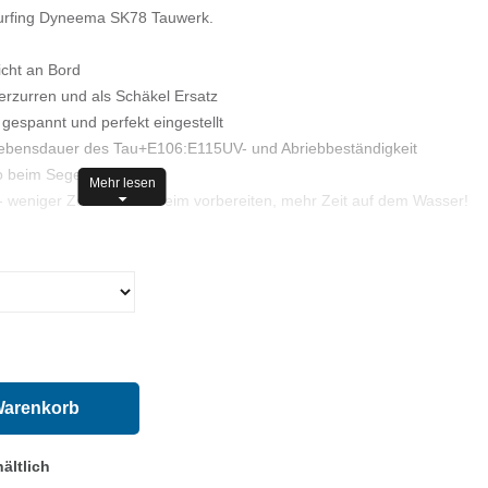
urfing Dyneema SK78 Tauwerk.
icht an Bord
erzurren und als Schäkel Ersatz
gespannt und perfekt eingestellt
ebensdauer des Tau+E106:E115UV- und Abriebbeständigkeit
o beim Segeln leicht!
Mehr lesen
 - weniger Zeitaufwand beim vorbereiten, mehr Zeit auf dem Wasser!
Warenkorb
ältlich