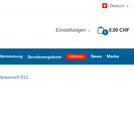
Deutsch
expand_more
Einstellungen
0,00 CHF
expand_more
0
 Vermietung
News
Marke
Sonderangebote
Aktionen
Dyneema® D12