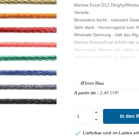
Marlow Excel D12 Dinghy/Winds
Vorteile:
Besonders leicht - reduziert Gew
Sehr stark - hervorragend zum V
Minimale Dehnung - hält das Rig 
Marlow ArmourCoat erhöht die L
Nimmt kein Wasser auf - bleibt s
Schnell und einfach zu Spleißen
Bruchlast 995 Kg
Gewicht 0.53 KG/100m
A partir de :
2,40 CHF
In den 

Lieferbar und im Laden erh