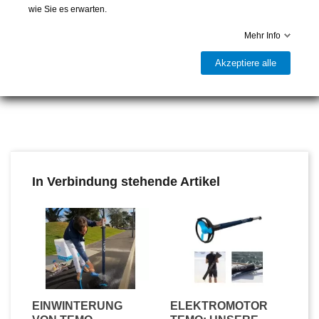
wie Sie es erwarten.
Mehr Info
Auftriebskit für TEMO 450
Ersatzdüse für TEMO 450
Akzeptiere alle
Motor
Motor
79,00 CHF
95,00 CHF
In Verbindung stehende Artikel
EINWINTERUNG
ELEKTROMOTOR