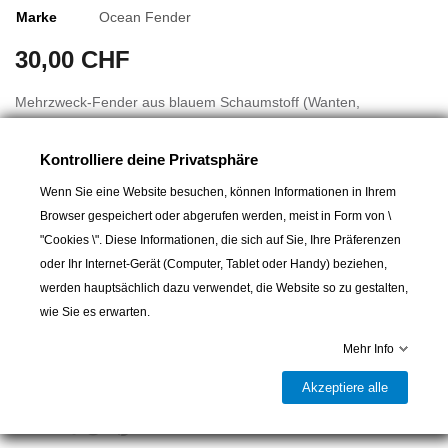
Marke
Ocean Fender
30,00 CHF
Mehrzweck-Fender aus blauem Schaumstoff (Wanten,
Kerzenständer) Zahlreiche vertikale/horizontale/schräge
Befestigungspositionen. Durchgehende Seilbefestigungen im
Kontrolliere deine Privatsphäre
Innen- und Außenbereich.
Wenn Sie eine Website besuchen, können Informationen in Ihrem
Browser gespeichert oder abgerufen werden, meist in Form von \
10cm Durchmesser
"Cookies \". Diese Informationen, die sich auf Sie, Ihre Präferenzen
37cm Länge
oder Ihr Internet-Gerät (Computer, Tablet oder Handy) beziehen,
werden hauptsächlich dazu verwendet, die Website so zu gestalten,
wie Sie es erwarten.
In den Warenkorb
Mehr Info

Akzeptiere alle
Lieferbar und im Laden erhältlich
Teilen