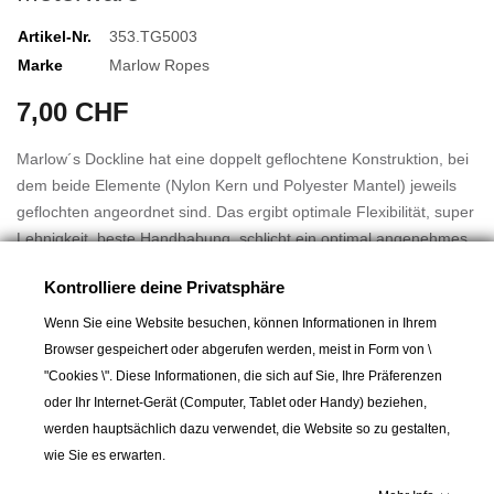
Artikel-Nr.
353.TG5003
Marke
Marlow Ropes
7,00 CHF
Marlow´s Dockline hat eine doppelt geflochtene Konstruktion, bei
dem beide Elemente (Nylon Kern und Polyester Mantel) jeweils
geflochten angeordnet sind. Das ergibt optimale Flexibilität, super
Lehnigkeit, beste Handhabung, schlicht ein optimal angenehmes
Tau.
Kontrolliere deine Privatsphäre
In der Dockline werden verschiedene Materialien verarbeitet:
Wenn Sie eine Website besuchen, können Informationen in Ihrem
Mehr lesen
 Polyester für den Mantel, um das Tau UV- beständig und
Browser gespeichert oder abgerufen werden, meist in Form von \
verschleißfest zu machen.
"Cookies \". Diese Informationen, die sich auf Sie, Ihre Präferenzen
 Nylon für den Kern, um hohe Dehnung zu erhalten, damit die
oder Ihr Internet-Gerät (Computer, Tablet oder Handy) beziehen,
Dockline ein weicher und dehnbarer Festmacher wird.
werden hauptsächlich dazu verwendet, die Website so zu gestalten,
 Die Dockline ist der wirklich optimale Festmacher. Die Vorteile
wie Sie es erwarten.
A partir de :
1,10 CHF
von Polyester und von Nylon miteinander in einem Tau!