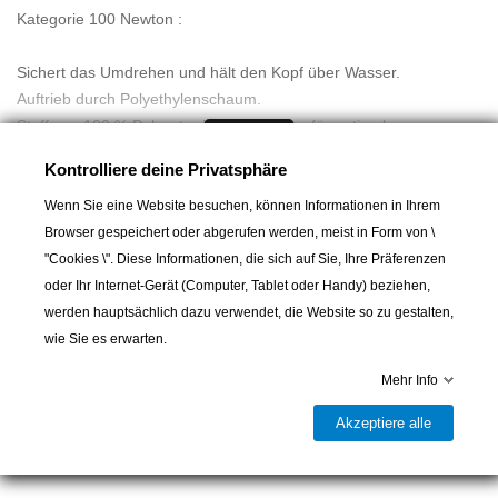
Kategorie 100 Newton :
Sichert das Umdrehen und hält den Kopf über Wasser.
Auftrieb durch Polyethylenschaum.
Stoff aus 100 % Polyester in Neonorange für optimale
Mehr lesen
Sichtbarkeit.
Kontrolliere deine Privatsphäre
Retroreflektierende Streifen: 100 cm2.
Mit einer Trillerpfeife ausgestattet.
Wenn Sie eine Website besuchen, können Informationen in Ihrem
Browser gespeichert oder abgerufen werden, meist in Form von \
Für Kreuzfahrten scheinen uns 100-Newton-Westen und -Büsten
"Cookies \". Diese Informationen, die sich auf Sie, Ihre Präferenzen
das "vernünftige" Minimum zu sein. Denn erst ab der Kategorie
oder Ihr Internet-Gerät (Computer, Tablet oder Handy) beziehen,
100 Newton ist eine Weste mit Mitteln zur Ortung ausgestattet
werden hauptsächlich dazu verwendet, die Website so zu gestalten,
In den Warenkorb
und vor allem gewährleistet sie das Umdrehen eines
wie Sie es erwarten.
Schiffbrüchigen, selbst wenn er bewusstlos ist. Dies ist auch der
Mehr Info
Grund, warum es Westen für Kinder (Träger max. 30 kg) erst ab

Lieferbar und im Laden erhältlich
der Kategorie 100 Newton gibt.
Akzeptiere alle
Teilen