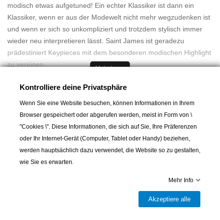
modisch etwas aufgetuned! Ein echter Klassiker ist dann ein
Klassiker, wenn er aus der Modewelt nicht mehr wegzudenken ist
und wenn er sich so unkompliziert und trotzdem stylisch immer
wieder neu interpretieren lässt. Saint James ist geradezu
prädestiniert Keypieces mit dem besonderen modischen Highlight
zu vereinen.
Mehr lesen
Kontrolliere deine Privatsphäre
SCHMAL GESCHNITTENES MARINESHIRT
Das Meridien von Saint James bietet für junggebliebene
Größentabelle
Wenn Sie eine Website besuchen, können Informationen in Ihrem
Messieurs Dames ein Marineshirt mit langem Arm, das sich an die
Browser gespeichert oder abgerufen werden, meist in Form von \
traditionellen Bretagne- oder Seemannsshirts anlehnt. Bei diesem
"Cookies \". Diese Informationen, die sich auf Sie, Ihre Präferenzen
Modell kommt die schlanke Figur voll zur Geltung, denn der
oder Ihr Internet-Gerät (Computer, Tablet oder Handy) beziehen,
Schnitt ist etwas schmaler gehalten. Das Meridien verfügt über
werden hauptsächlich dazu verwendet, die Website so zu gestalten,
einen runden Halsausschnitt und flache Bundabschlüsse. So sieht
wie Sie es erwarten.
es salopp über dem Bund getragen am überzeugendsten aus und
In den Warenkorb
Mehr Info
wertet jedes Freizeitoutfit selbtsbewusst auf. Es ist in der Bund-
und der Ärmellänge etwas länger geschnitten. Für einen filmreifen

Akzeptiere alle
Letzter Artikel auf Lager
Auftritt tragen Sie zu solch einem Shirt eine legere weiße
Leinenhose, Espandrilles und einen edlen Pullover, ungezwungen
Teilen