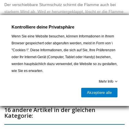
Der verschiebbare Sturmschutz schirmt die Flamme auch bei
starkem Wind ab. Wird er heruntergeklappt, löscht er die Flamme
und schützt den Docht vor Spritzern.
Mehr lesen
Mit positiver Feuersteinkontrolle.
Kontrolliere deine Privatsphäre
Gesamtlänge 3", 7cm.
Wenn Sie eine Website besuchen, können Informationen in Ihrem
Browser gespeichert oder abgerufen werden, meist in Form von \
"Cookies \". Diese Informationen, die sich auf Sie, Ihre Präferenzen
In den Warenkorb
oder Ihr Internet-Gerät (Computer, Tablet oder Handy) beziehen,
werden hauptsächlich dazu verwendet, die Website so zu gestalten,

Lieferbar und im Laden erhältlich
wie Sie es erwarten.
Teilen
Mehr Info
Akzeptiere alle
16 andere Artikel in der gleichen
Kategorie: