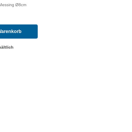
 Messing Ø8cm
Warenkorb
ältlich