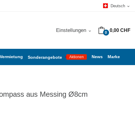
Deutsch
expand_more
Einstellungen
0,00 CHF
expand_more
0
 Vermietung
News
Marke
Sonderangebote
Aktionen
Kompass aus Messing Ø8cm