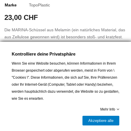
Marke
TopoPlastic
23,00 CHF
Die MARINA-Schüssel aus Melamin (ein natürliches Material, das
aus Zellulose gewonnen wird) ist besonders stoß- und kratzfest.
Sie hat einen Durchmesser von 13 cm und kann problemlos in
der Spülmaschine gereinigt werden.
Kontrolliere deine Privatsphäre
Wenn Sie eine Website besuchen, können Informationen in Ihrem
Die Dekoration des Geschirrs MARINA ist sehr modern mit
Browser gespeichert oder abgerufen werden, meist in Form von \
maritimen Streifen und dem Symbol der Windrose.
Mehr lesen
"Cookies \". Diese Informationen, die sich auf Sie, Ihre Präferenzen
oder Ihr Internet-Gerät (Computer, Tablet oder Handy) beziehen,
EINHEITEN: 6 Stück
werden hauptsächlich dazu verwendet, die Website so zu gestalten,
DIMENSIONEN: ø13cm
wie Sie es erwarten.
TYP: Müslischale
MATERIAL: Melamin 100% BPA-frei
In den Warenkorb
Mehr Info
MARKE: Meeresfarben
Akzeptiere alle

Letzter Artikel auf Lager
ANLEITUNG: Dieses Produkt ist für das Servieren auf dem Tisch