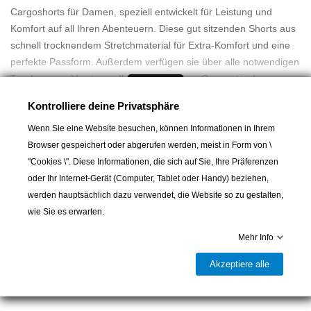
Cargoshorts für Damen, speziell entwickelt für Leistung und
Komfort auf all Ihren Abenteuern. Diese gut sitzenden Shorts aus
schnell trocknendem Stretchmaterial für Extra-Komfort und eine
perfekte Passform. Außerdem verfügen sie über alle notwendigen
Taschen zum Verstauen Ihrer persönlichen Gegenstände.
Mehr lesen
Kontrolliere deine Privatsphäre
FUNKTIONEN
Robustes, schnell trocknendes, reißfestes Polyamid, 140 g/m²
Wenn Sie eine Website besuchen, können Informationen in Ihrem
Reißverschluss mit einfachem, flachem Knopf an der Taille für
Browser gespeichert oder abgerufen werden, meist in Form von \
geringes Volumen
"Cookies \". Diese Informationen, die sich auf Sie, Ihre Präferenzen
Mesh-gefütterte Taschen
oder Ihr Internet-Gerät (Computer, Tablet oder Handy) beziehen,
Schräge Hüfttaschen
werden hauptsächlich dazu verwendet, die Website so zu gestalten,
In den Warenkorb
Zwei Cargotaschen mit verdecktem Druckknopfverschluss
wie Sie es erwarten.
Sichere Gesäßtasche mit YKK®-Reißverschluss
Mehr Info
Zwickel im Schritt für Bewegungsfreiheit

Lieferbar und im Laden erhältlich
Gürtelschlaufen
Akzeptiere alle
Teilen
Aufgedrucktes HH-Logo auf Cargotaschen-Patte
UV-Schutzfaktor 40+